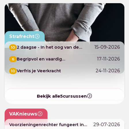
Strafrecht
15-09-2026
2 daagse - In het oog van de
10
orkaan - Ontstressen en bezieling
17-11-2026
Begripvol en vaardig
6
communiceren, zonder strijd met
cliënten
24-11-2026
Verfris je Veerkracht
10
Bekijk alle
5
cursussen
VAKnieuws
29-07-2026
Voorzieningenrechter fungeert in