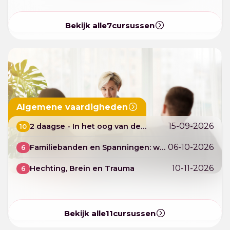
Bekijk alle
7
cursussen
Algemene vaardigheden
15-09-2026
2 daagse - In het oog van de
10
orkaan - Ontstressen en bezieling
06-10-2026
Familiebanden en Spanningen: wat
6
handtekeningen niet oplossen
10-11-2026
Hechting, Brein en Trauma
6
Bekijk alle
11
cursussen