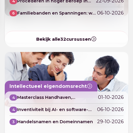
22-09-2026
Procederen in hoger beroep in
4
familierechtzaken
06-10-2026
Familiebanden en Spanningen: wat
6
handtekeningen niet oplossen
Bekijk alle
32
cursussen
Intellectueel eigendomsrecht
01-10-2026
Masterclass Handhaven,
4
procederen en schikken in IE-
zaken
06-10-2026
Inventiviteit bij AI- en software-
4
uitvindingen
29-10-2026
Handelsnamen en Domeinnamen
3