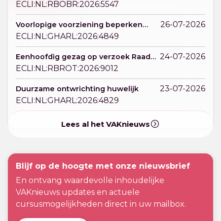
kort geding als 'restrechter'
ECLI:NL:RBOBR:2026:5547
26-07-2026
Voorlopige voorziening beperken
omgang
ECLI:NL:GHARL:2026:4849
24-07-2026
Eenhoofdig gezag op verzoek Raad
voor de Kinderbescherming
ECLI:NL:RBROT:2026:9012
23-07-2026
Duurzame ontwrichting huwelijk
ECLI:NL:GHARL:2026:4829
Lees al het VAKnieuws
Blijf op de hoogte met onze nieuwsbrief
En ontvang waardevolle inhoudelijke
VAKnieuws updates en actuele
cursusmogelijkheden direct in uw mailbox.