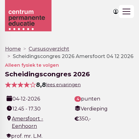
Togg
navig
Home
Cursusoverzicht
Scheidingscongres 2026 Amersfoort 04 12 2026
Alleen fysiek te volgen
Scheidingscongres 2026
8,8
lees ervaringen
04-12-2026
punten
4
12.45 - 17.30
Verdieping
€
Amersfoort -
350,-
Eenhoorn
prof. mr. L.M.