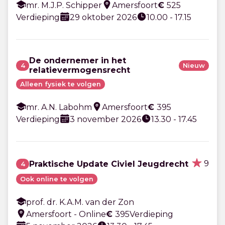
mr. M.J.P. Schipper
Amersfoort
€
525
Verdieping
29 oktober 2026
10.00 - 17.15
De ondernemer in het
4
Nieuw
relatievermogensrecht
Alleen fysiek te volgen
mr. A.N. Labohm
Amersfoort
€
395
Verdieping
3 november 2026
13.30 - 17.45
9
Praktische Update Civiel Jeugdrecht
4
Ook online te volgen
prof. dr. K.A.M. van der Zon
Amersfoort - Online
€
395
Verdieping