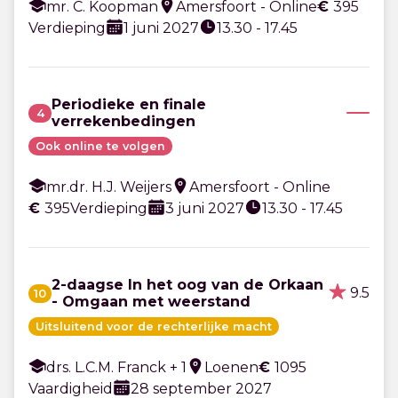
mr. C. Koopman
Amersfoort - Online
€
395
Verdieping
1 juni 2027
13.30 - 17.45
Periodieke en finale
4
verrekenbedingen
Ook online te volgen
mr.dr. H.J. Weijers
Amersfoort - Online
€
395
Verdieping
3 juni 2027
13.30 - 17.45
2-daagse In het oog van de Orkaan
9.5
10
- Omgaan met weerstand
Uitsluitend voor de rechterlijke macht
drs. L.C.M. Franck + 1
Loenen
€
1095
Vaardigheid
28 september 2027