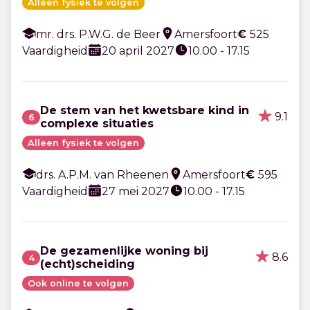
Alleen fysiek te volgen
mr. drs. P.W.G. de Beer
Amersfoort
€
525
Vaardigheid
20 april 2027
10.00 - 17.15
De stem van het kwetsbare kind in
9.1
6
complexe situaties
Alleen fysiek te volgen
drs. A.P.M. van Rheenen
Amersfoort
€
595
Vaardigheid
27 mei 2027
10.00 - 17.15
De gezamenlijke woning bij
8.6
4
(echt)scheiding
Ook online te volgen