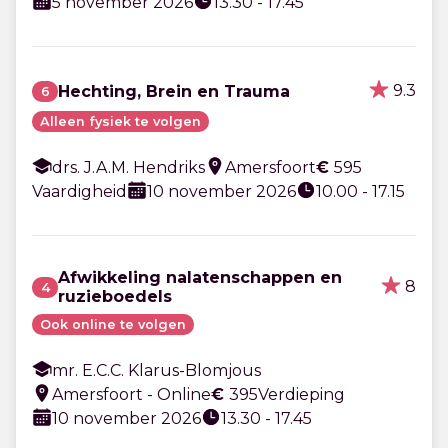
5 november 2026
13.30 - 17.45
9.3
Hechting, Brein en Trauma
6
Alleen fysiek te volgen
drs. J.A.M. Hendriks
Amersfoort
€
595
Vaardigheid
10 november 2026
10.00 - 17.15
Afwikkeling nalatenschappen en
8
4
ruzieboedels
Ook online te volgen
mr. E.C.C. Klarus-Blomjous
Amersfoort - Online
€
395
Verdieping
10 november 2026
13.30 - 17.45