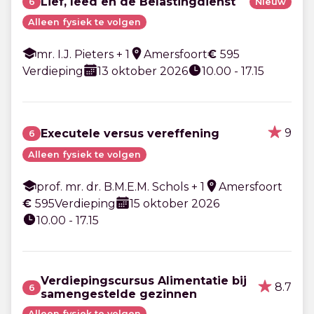
Lief, leed en de Belastingdienst
6
Nieuw
Alleen fysiek te volgen
mr. I.J. Pieters + 1
Amersfoort
€
595
Verdieping
13 oktober 2026
10.00 - 17.15
9
Executele versus vereffening
6
Alleen fysiek te volgen
prof. mr. dr. B.M.E.M. Schols + 1
Amersfoort
€
595
Verdieping
15 oktober 2026
10.00 - 17.15
Verdiepingscursus Alimentatie bij
8.7
6
samengestelde gezinnen
Alleen fysiek te volgen