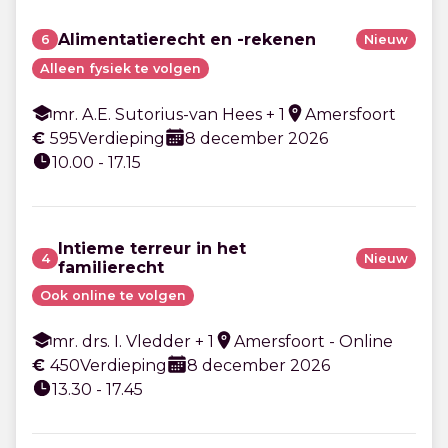
Alimentatierecht en -rekenen
6
Nieuw
Alleen fysiek te volgen
mr. A.E. Sutorius-van Hees + 1
Amersfoort
€
595
Verdieping
8 december 2026
10.00 - 17.15
Intieme terreur in het
4
Nieuw
familierecht
Ook online te volgen
mr. drs. I. Vledder + 1
Amersfoort - Online
€
450
Verdieping
8 december 2026
13.30 - 17.45