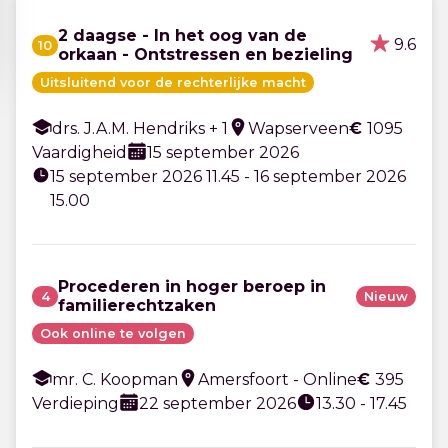
2 daagse - In het oog van de
9.6
10
orkaan - Ontstressen en bezieling
Uitsluitend voor de rechterlijke macht
drs. J.A.M. Hendriks + 1
Wapserveen
€
1095
Vaardigheid
15 september 2026
15 september 2026 11.45 - 16 september 2026
15.00
Procederen in hoger beroep in
4
Nieuw
familierechtzaken
Ook online te volgen
mr. C. Koopman
Amersfoort - Online
€
395
Verdieping
22 september 2026
13.30 - 17.45