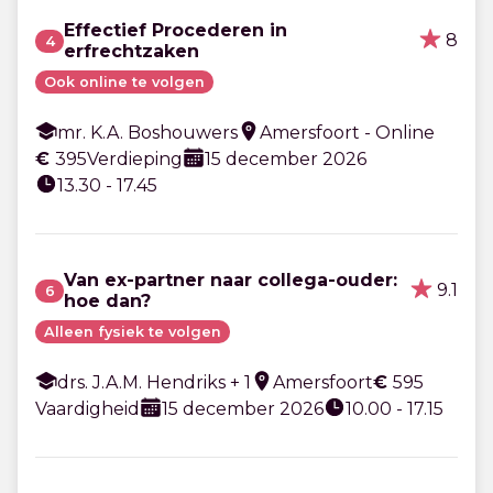
Effectief Procederen in
8
4
erfrechtzaken
Ook online te volgen
mr. K.A. Boshouwers
Amersfoort - Online
€
395
Verdieping
15 december 2026
13.30 - 17.45
Van ex-partner naar collega-ouder:
9.1
6
hoe dan?
Alleen fysiek te volgen
drs. J.A.M. Hendriks + 1
Amersfoort
€
595
Vaardigheid
15 december 2026
10.00 - 17.15