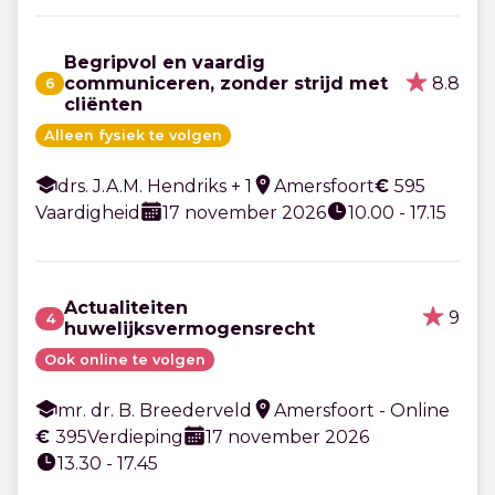
Begripvol en vaardig
8.8
communiceren, zonder strijd met
6
cliënten
Alleen fysiek te volgen
drs. J.A.M. Hendriks + 1
Amersfoort
€
595
Vaardigheid
17 november 2026
10.00 - 17.15
Actualiteiten
9
4
huwelijksvermogensrecht
Ook online te volgen
mr. dr. B. Breederveld
Amersfoort - Online
€
395
Verdieping
17 november 2026
13.30 - 17.45