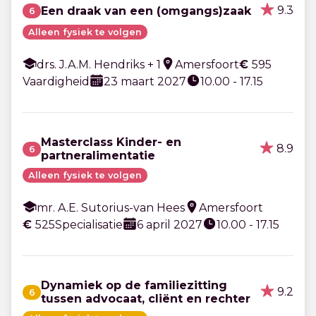
9.3
Een draak van een (omgangs)zaak
6
Alleen fysiek te volgen
drs. J.A.M. Hendriks + 1
Amersfoort
€
595
Vaardigheid
23 maart 2027
10.00 - 17.15
Masterclass Kinder- en
8.9
6
partneralimentatie
Alleen fysiek te volgen
mr. A.E. Sutorius-van Hees
Amersfoort
€
525
Specialisatie
6 april 2027
10.00 - 17.15
Dynamiek op de familiezitting
9.2
6
tussen advocaat, cliënt en rechter