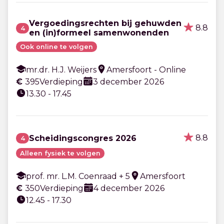
Vergoedingsrechten bij gehuwden
8.8
4
en (in)formeel samenwonenden
Ook online te volgen
mr.dr. H.J. Weijers
Amersfoort - Online
€
395
Verdieping
3 december 2026
13.30 - 17.45
8.8
Scheidingscongres 2026
4
Alleen fysiek te volgen
prof. mr. L.M. Coenraad + 5
Amersfoort
€
350
Verdieping
4 december 2026
12.45 - 17.30