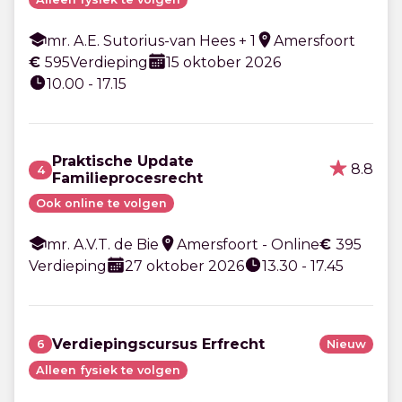
mr. A.E. Sutorius-van Hees + 1
Amersfoort
€
595
Verdieping
15 oktober 2026
10.00 - 17.15
Praktische Update
8.8
4
Familieprocesrecht
Ook online te volgen
mr. A.V.T. de Bie
Amersfoort - Online
€
395
Verdieping
27 oktober 2026
13.30 - 17.45
Verdiepingscursus Erfrecht
6
Nieuw
Alleen fysiek te volgen