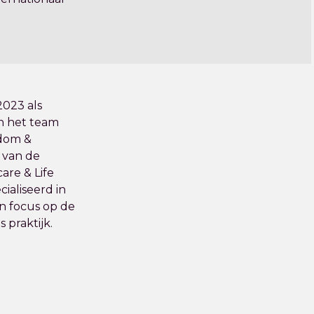
 2023 als
in het team
ndom &
d van de
are & Life
ecialiseerd in
n focus op de
 praktijk.