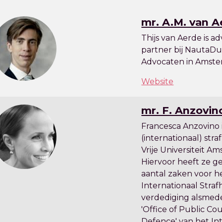
mr. A.M. van 
Thijs van Aerde is a
partner bij NautaDu
Advocaten in Amste
Website
mr. F. Anzovin
Francesca Anzovino 
(internationaal) str
Vrije Universiteit A
Hiervoor heeft ze g
aantal zaken voor h
Internationaal Straf
verdediging alsmed
'Office of Public Co
Defence' van het In