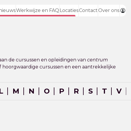
nieuws
Werkwijze en FAQ
Locaties
Contact
Over ons
aan de cursussen en opleidingen van
centrum
tief hoorgwaardige cursussen en een aantrekkelijke
L
M
N
O
P
R
S
T
V