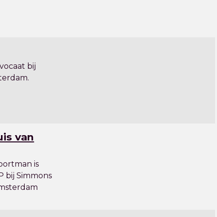
vocaat bij
terdam.
uis van
oortman is
P bij Simmons
Amsterdam