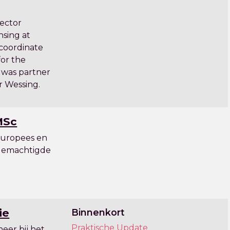
rector
nsing at
 coordinate
for the
 was partner
r Wessing.
MSc
Europees en
gemachtigde
ie
Binnenkort
Praktische Update
heer bij het