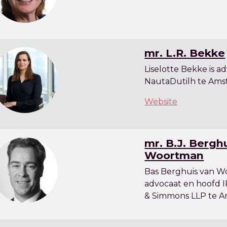
mr. L.R. Bekke
Liselotte Bekke is ad
NautaDutilh te Ams
Website
mr. B.J. Bergh
Woortman
Bas Berghuis van W
advocaat en hoofd I
& Simmons LLP te 