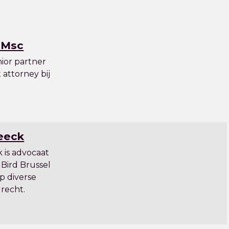
 Msc
nior partner
attorney bij
Beeck
 is advocaat
 Bird Brussel
p diverse
 recht.