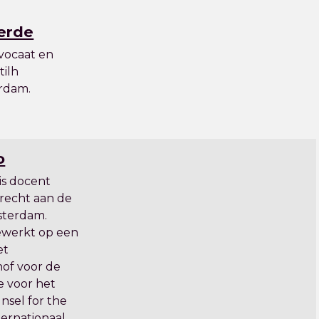
Aerde
dvocaat en
tilh
rdam.
o
is docent
afrecht aan de
msterdam.
ewerkt op een
et
hof voor de
e voor het
unsel for the
ternationaal