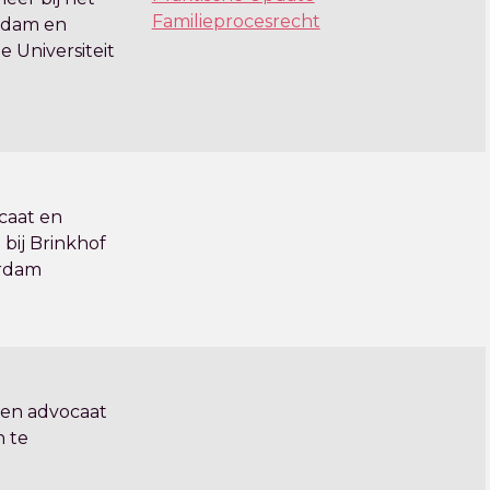
Familieprocesrecht
rdam en
 Universiteit
ocaat en
bij Brinkhof
erdam
r en advocaat
 te