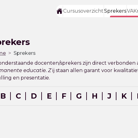
Cursusoverzicht
Sprekers
VAK
prekers
me
Sprekers
onderstaande docenten/sprekers zijn direct verbonden 
manente educatie. Z
ij staan allen garant voor kwalita
lling en presentatie.
B
C
D
E
F
G
H
J
K