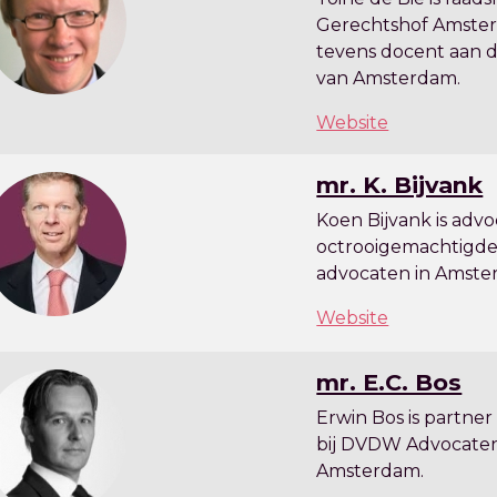
Gerechtshof Amste
tevens docent aan de
van Amsterdam.
Website
mr. K. Bijvank
Koen Bijvank is adv
octrooigemachtigde 
advocaten in Amst
Website
mr. E.C. Bos
Erwin Bos is partne
bij DVDW Advocaten
Amsterdam.