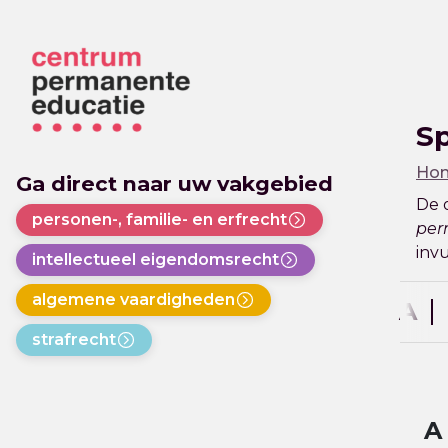
S
Ho
Ga direct naar uw vakgebied
De 
personen-, familie- en erfrecht
per
invu
intellectueel eigendomsrecht
algemene vaardigheden
A
strafrecht
A