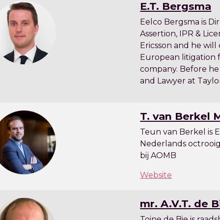
E.T. Bergsma
Eelco Bergsma is Di
Assertion, IPR & Lice
Ericsson and he will
European litigation 
company. Before he
and Lawyer at Taylo
T. van Berkel 
Teun van Berkel is 
Nederlands octrooi
bij AOMB
Website
mr. A.V.T. de B
Toine de Bie is raads