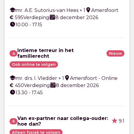
mr. A.E. Sutorius-van Hees + 1
Amersfoort
€
595
Verdieping
8 december 2026
10.00 - 17.15
Intieme terreur in het
4
Nieuw
familierecht
Ook online te volgen
mr. drs. I. Vledder + 1
Amersfoort - Online
€
450
Verdieping
8 december 2026
13.30 - 17.45
Van ex-partner naar collega-ouder:
9.1
6
hoe dan?
Alleen fysiek te volgen