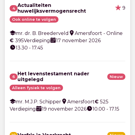
Actualiteiten
9
4
huwelijksvermogensrecht
Ook online te volgen
mr. dr. B. Breederveld
Amersfoort - Online
€
395
Verdieping
17 november 2026
13.30 - 17.45
Het levenstestament nader
6
Nieuw
uitgelegd
Alleen fysiek te volgen
mr. M.J.P. Schipper
Amersfoort
€
525
Verdieping
19 november 2026
10.00 - 17.15