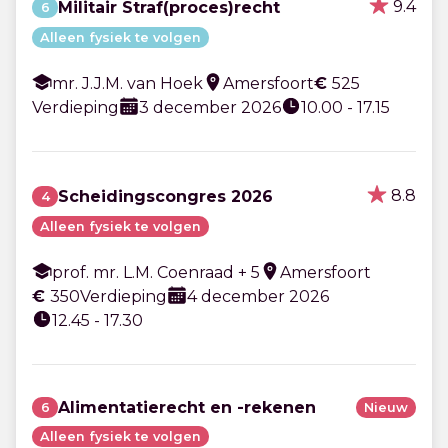
9.4
Militair Straf(proces)recht
6
Alleen fysiek te volgen
mr. J.J.M. van Hoek
Amersfoort
€
525
Verdieping
3 december 2026
10.00 - 17.15
8.8
Scheidingscongres 2026
4
Alleen fysiek te volgen
prof. mr. L.M. Coenraad + 5
Amersfoort
€
350
Verdieping
4 december 2026
12.45 - 17.30
Alimentatierecht en -rekenen
6
Nieuw
Alleen fysiek te volgen