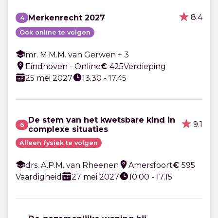
8.4
Merkenrecht 2027
4
Ook online te volgen
mr. M.M.M. van Gerwen + 3
Eindhoven - Online
€
425
Verdieping
25 mei 2027
13.30 - 17.45
De stem van het kwetsbare kind in
9.1
6
complexe situaties
Alleen fysiek te volgen
drs. A.P.M. van Rheenen
Amersfoort
€
595
Vaardigheid
27 mei 2027
10.00 - 17.15