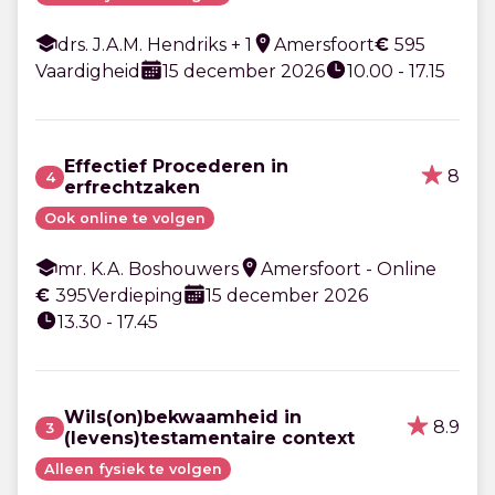
drs. J.A.M. Hendriks + 1
Amersfoort
€
595
Vaardigheid
15 december 2026
10.00 - 17.15
Effectief Procederen in
8
4
erfrechtzaken
Ook online te volgen
mr. K.A. Boshouwers
Amersfoort - Online
€
395
Verdieping
15 december 2026
13.30 - 17.45
Wils(on)bekwaamheid in
8.9
3
(levens)testamentaire context
Alleen fysiek te volgen