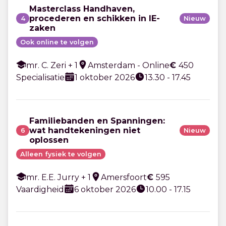
Masterclass Handhaven,
procederen en schikken in IE-
4
Nieuw
zaken
Ook online te volgen
mr. C. Zeri + 1
Amsterdam - Online
€
450
Specialisatie
1 oktober 2026
13.30 - 17.45
Familiebanden en Spanningen:
wat handtekeningen niet
6
Nieuw
oplossen
Alleen fysiek te volgen
mr. E.E. Jurry + 1
Amersfoort
€
595
Vaardigheid
6 oktober 2026
10.00 - 17.15