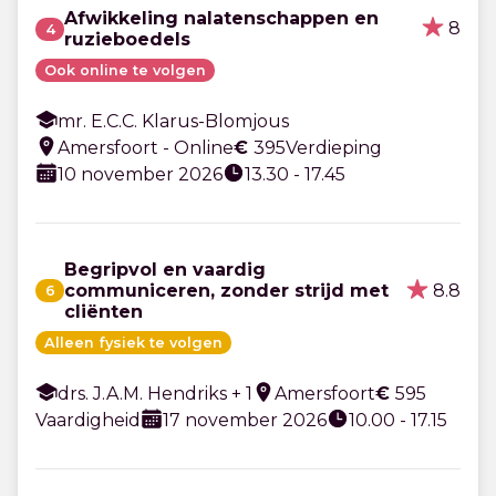
Afwikkeling nalatenschappen en
8
4
ruzieboedels
Ook online te volgen
mr. E.C.C. Klarus-Blomjous
Amersfoort - Online
€
395
Verdieping
10 november 2026
13.30 - 17.45
Begripvol en vaardig
8.8
communiceren, zonder strijd met
6
cliënten
Alleen fysiek te volgen
drs. J.A.M. Hendriks + 1
Amersfoort
€
595
Vaardigheid
17 november 2026
10.00 - 17.15