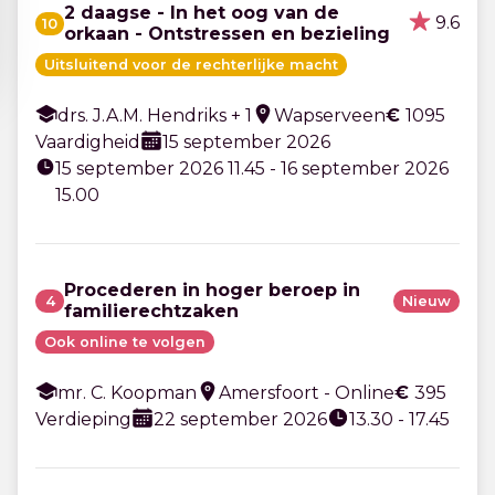
2 daagse - In het oog van de
9.6
10
orkaan - Ontstressen en bezieling
Uitsluitend voor de rechterlijke macht
drs. J.A.M. Hendriks + 1
Wapserveen
€
1095
Vaardigheid
15 september 2026
15 september 2026 11.45 - 16 september 2026
15.00
Procederen in hoger beroep in
4
Nieuw
familierechtzaken
Ook online te volgen
mr. C. Koopman
Amersfoort - Online
€
395
Verdieping
22 september 2026
13.30 - 17.45