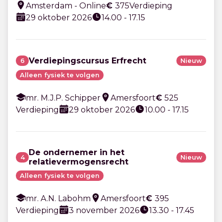
Amsterdam - Online
€
375
Verdieping
29 oktober 2026
14.00 - 17.15
Verdiepingscursus Erfrecht
6
Nieuw
Alleen fysiek te volgen
mr. M.J.P. Schipper
Amersfoort
€
525
Verdieping
29 oktober 2026
10.00 - 17.15
De ondernemer in het
4
Nieuw
relatievermogensrecht
Alleen fysiek te volgen
mr. A.N. Labohm
Amersfoort
€
395
Verdieping
3 november 2026
13.30 - 17.45