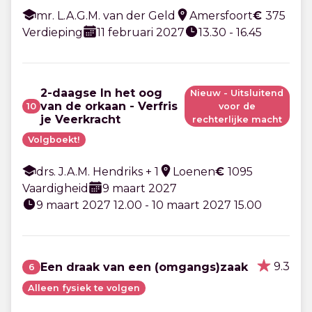
mr. L.A.G.M. van der Geld
Amersfoort
€
375
Verdieping
11 februari 2027
13.30 - 16.45
2-daagse In het oog
Nieuw - Uitsluitend
van de orkaan - Verfris
10
voor de
je Veerkracht
rechterlijke macht
Volgboekt!
drs. J.A.M. Hendriks + 1
Loenen
€
1095
Vaardigheid
9 maart 2027
9 maart 2027 12.00 - 10 maart 2027 15.00
9.3
Een draak van een (omgangs)zaak
6
Alleen fysiek te volgen