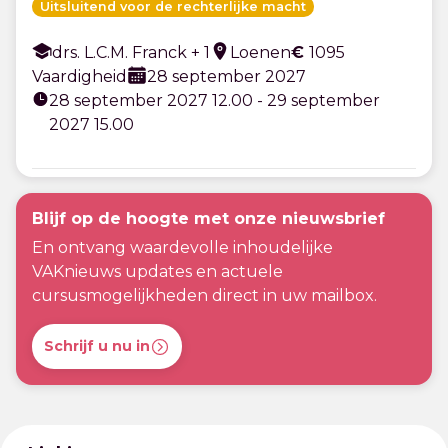
Uitsluitend voor de rechterlijke macht
drs. L.C.M. Franck + 1
Loenen
€
1095
Vaardigheid
28 september 2027
28 september 2027 12.00 - 29 september
2027 15.00
Blijf op de hoogte met onze nieuwsbrief
En ontvang waardevolle inhoudelijke
VAKnieuws updates en actuele
cursusmogelijkheden direct in uw mailbox.
Schrijf u nu in