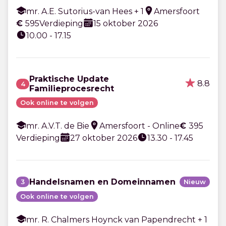
mr. A.E. Sutorius-van Hees + 1
Amersfoort
€
595
Verdieping
15 oktober 2026
10.00 - 17.15
Praktische Update
8.8
4
Familieprocesrecht
Ook online te volgen
mr. A.V.T. de Bie
Amersfoort - Online
€
395
Verdieping
27 oktober 2026
13.30 - 17.45
Handelsnamen en Domeinnamen
3
Nieuw
Ook online te volgen
mr. R. Chalmers Hoynck van Papendrecht + 1