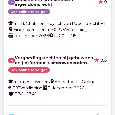
9
3
eigendomsrecht
Ook online te volgen
mr. R. Chalmers Hoynck van Papendrecht + 1
Eindhoven - Online
€
375
Verdieping
1 december 2026
14.00 - 17.15
Vergoedingsrechten bij gehuwden
8.8
4
en (in)formeel samenwonenden
Ook online te volgen
mr.dr. H.J. Weijers
Amersfoort - Online
€
395
Verdieping
3 december 2026
13.30 - 17.45