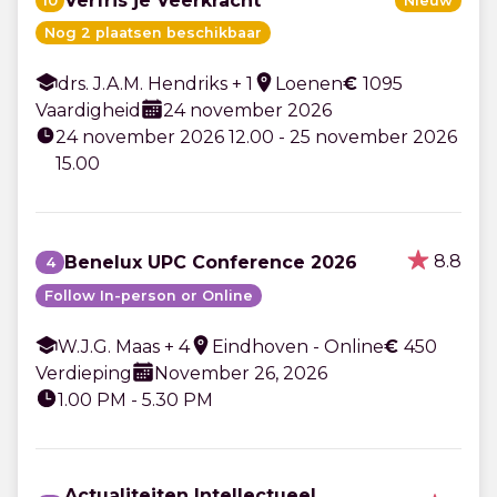
Verfris je Veerkracht
10
Nieuw
Nog 2 plaatsen beschikbaar
drs. J.A.M. Hendriks + 1
Loenen
€
1095
Vaardigheid
24 november 2026
24 november 2026 12.00 - 25 november 2026
15.00
8.8
Benelux UPC Conference 2026
4
Follow In-person or Online
W.J.G. Maas + 4
Eindhoven - Online
€
450
Verdieping
November 26, 2026
1.00 PM - 5.30 PM
Actualiteiten Intellectueel