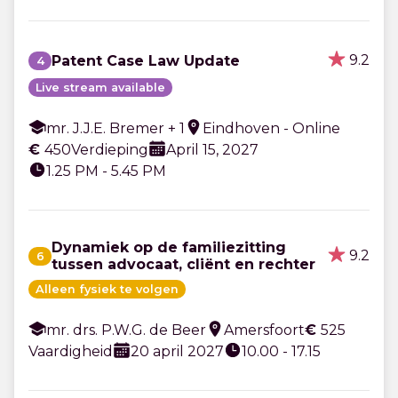
9.2
Patent Case Law Update
4
Live stream available
mr. J.J.E. Bremer + 1
Eindhoven - Online
€
450
Verdieping
April 15, 2027
1.25 PM - 5.45 PM
Dynamiek op de familiezitting
9.2
6
tussen advocaat, cliënt en rechter
Alleen fysiek te volgen
mr. drs. P.W.G. de Beer
Amersfoort
€
525
Vaardigheid
20 april 2027
10.00 - 17.15