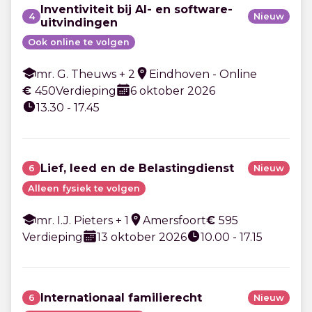
Inventiviteit bij AI- en software-
4
Nieuw
uitvindingen
Ook online te volgen
mr. G. Theuws + 2
Eindhoven - Online
€
450
Verdieping
6 oktober 2026
13.30 - 17.45
Lief, leed en de Belastingdienst
6
Nieuw
Alleen fysiek te volgen
mr. I.J. Pieters + 1
Amersfoort
€
595
Verdieping
13 oktober 2026
10.00 - 17.15
Internationaal familierecht
6
Nieuw