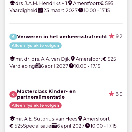
drs. J.A.M. Hendriks + 1
Amersfoort
€
595
Vaardigheid
23 maart 2027
10.00 - 17.15
9.2
Verweren in het verkeersstrafrecht
6
Alleen fysiek te volgen
mr. dr. drs. A.A. van Dijk
Amersfoort
€
525
Verdieping
6 april 2027
10.00 - 17.15
Masterclass Kinder- en
8.9
6
partneralimentatie
Alleen fysiek te volgen
mr. A.E. Sutorius-van Hees
Amersfoort
€
525
Specialisatie
6 april 2027
10.00 - 17.15