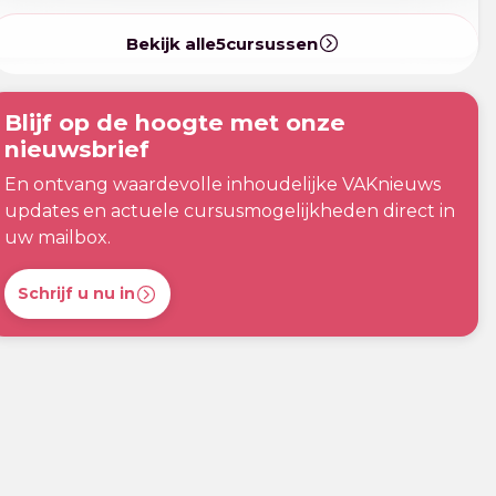
2023 een training bi
Bekijk alle
5
cursussen
Haar praktijk (D
B.V.) bestaat voor 
en collaborat
Blijf op de hoogte met onze
nieuwsbrief
En ontvang waardevolle inhoudelijke VAKnieuws
updates en actuele cursusmogelijkheden direct in
uw mailbox.
Schrijf u nu in