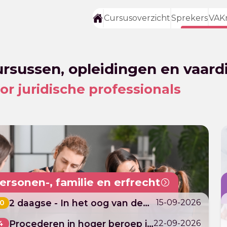
Cursusoverzicht
Sprekers
VAK
rsussen, opleidingen en vaard
or juridische professionals
ersonen-, familie en erfrecht
2 daagse - In het oog van de
15-09-2026
10
orkaan - Ontstressen en
Procederen in hoger beroep in
22-09-2026
4
bezieling