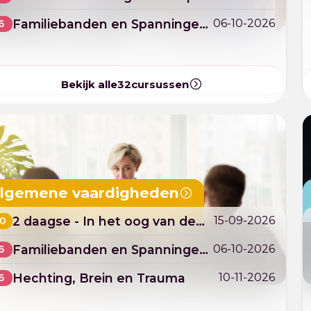
familierechtzaken
Familiebanden en Spanningen:
06-10-2026
6
wat handtekeningen niet
oplossen
Bekijk alle
32
cursussen
mr. M.R. Rijks
aarten Rijks is advocaat en partner
Timme Geer
ij Taylor Wessing in Eindhoven. Zijn
bij
aktijk richt zich op het intellectueel
Leeuw
lgemene vaardigheden
eigendom.
Website
2 daagse - In het oog van de
15-09-2026
10
orkaan - Ontstressen en
Familiebanden en Spanningen:
06-10-2026
6
bezieling
wat handtekeningen niet
Hechting, Brein en Trauma
10-11-2026
6
oplossen