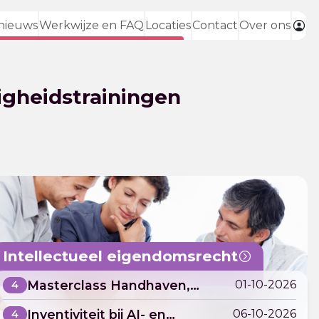
nieuws
Werkwijze en FAQ
Locaties
Contact
Over ons
igheidstrainingen
Intellectueel eigendomsrecht
Masterclass Handhaven,
01-10-2026
4
procederen en schikken in IE-
Inventiviteit bij AI- en
06-10-2026
4
zaken