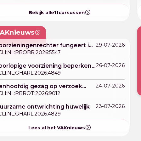
Bekijk alle
11
cursussen
AKnieuws
oorzieningenrechter fungeert in
29-07-2026
ort geding als 'restrechter'
CLI:NL:RBOBR:2026:5547
oorlopige voorziening beperken
26-07-2026
mgang
CLI:NL:GHARL:2026:4849
enhoofdig gezag op verzoek
24-07-2026
aad voor de Kinderbescherming
CLI:NL:RBROT:2026:9012
uurzame ontwrichting huwelijk
23-07-2026
CLI:NL:GHARL:2026:4829
Lees al het VAKnieuws