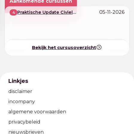
Aankomende cursussen
05-11-2026
Praktische Update Civiel
4
Jeugdrecht
Bekijk het cursusoverzicht
Linkjes
disclaimer
incompany
algemene voorwaarden
privacybeleid
nieuwsbrieven