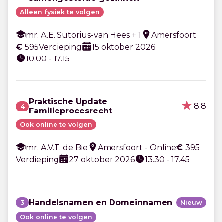
Alleen fysiek te volgen
mr. A.E. Sutorius-van Hees + 1
Amersfoort
€
595
Verdieping
15 oktober 2026
10.00 - 17.15
Praktische Update
8.8
4
Familieprocesrecht
Ook online te volgen
mr. A.V.T. de Bie
Amersfoort - Online
€
395
Verdieping
27 oktober 2026
13.30 - 17.45
Handelsnamen en Domeinnamen
3
Nieuw
Ook online te volgen