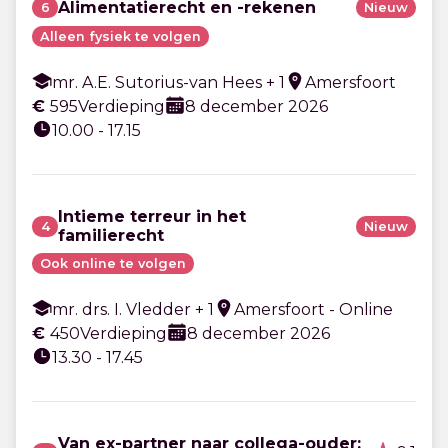
Alimentatierecht en -rekenen
6
Nieuw
Alleen fysiek te volgen
mr. A.E. Sutorius-van Hees + 1
Amersfoort
€
595
Verdieping
8 december 2026
10.00 - 17.15
Intieme terreur in het
4
Nieuw
familierecht
Ook online te volgen
mr. drs. I. Vledder + 1
Amersfoort - Online
€
450
Verdieping
8 december 2026
13.30 - 17.45
Van ex-partner naar collega-ouder: