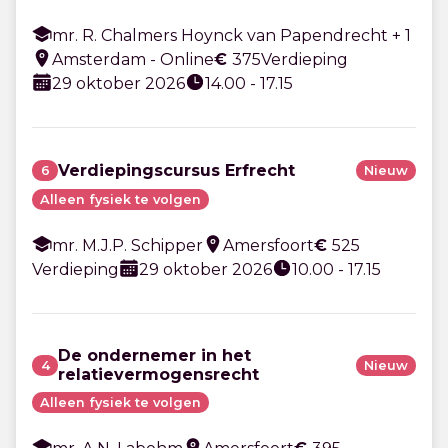
mr. R. Chalmers Hoynck van Papendrecht + 1
Amsterdam - Online
€
375
Verdieping
29 oktober 2026
14.00 - 17.15
Verdiepingscursus Erfrecht
6
Nieuw
Alleen fysiek te volgen
mr. M.J.P. Schipper
Amersfoort
€
525
Verdieping
29 oktober 2026
10.00 - 17.15
De ondernemer in het
4
Nieuw
relatievermogensrecht
Alleen fysiek te volgen