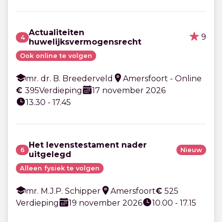
Actualiteiten
9
4
huwelijksvermogensrecht
Ook online te volgen
mr. dr. B. Breederveld
Amersfoort - Online
€
395
Verdieping
17 november 2026
13.30 - 17.45
Het levenstestament nader
6
Nieuw
uitgelegd
Alleen fysiek te volgen
mr. M.J.P. Schipper
Amersfoort
€
525
Verdieping
19 november 2026
10.00 - 17.15