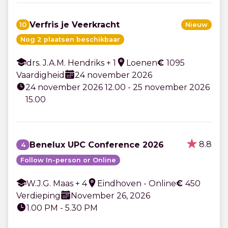
Verfris je Veerkracht
10
Nieuw
Nog 2 plaatsen beschikbaar
drs. J.A.M. Hendriks + 1
Loenen
€
1095
Vaardigheid
24 november 2026
24 november 2026 12.00 - 25 november 2026
15.00
8.8
Benelux UPC Conference 2026
4
Follow In-person or Online
W.J.G. Maas + 4
Eindhoven - Online
€
450
Verdieping
November 26, 2026
1.00 PM - 5.30 PM