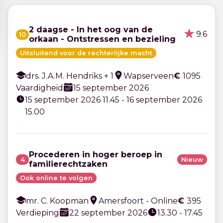
2 daagse - In het oog van de
9.6
10
orkaan - Ontstressen en bezieling
Uitsluitend voor de rechterlijke macht
drs. J.A.M. Hendriks + 1
Wapserveen
€
1095
Vaardigheid
15 september 2026
15 september 2026 11.45 - 16 september 2026
15.00
Procederen in hoger beroep in
4
Nieuw
familierechtzaken
Ook online te volgen
mr. C. Koopman
Amersfoort - Online
€
395
Verdieping
22 september 2026
13.30 - 17.45