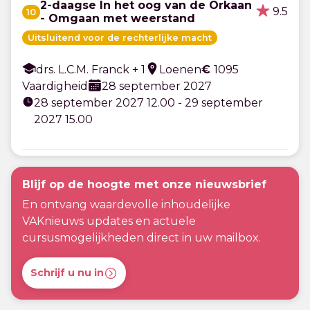
2-daagse In het oog van de Orkaan
9.5
10
- Omgaan met weerstand
Uitsluitend voor de rechterlijke macht
drs. L.C.M. Franck + 1
Loenen
€
1095
Vaardigheid
28 september 2027
28 september 2027 12.00 - 29 september
2027 15.00
Blijf op de hoogte met onze nieuwsbrief
En ontvang waardevolle inhoudelijke
VAKnieuws updates en actuele
cursusmogelijkheden direct in uw mailbox.
Schrijf u nu in