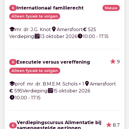
Internationaal familierecht
6
Nieuw
Alleen fysiek te volgen
mr. dr. J.G. Knot
Amersfoort
€
525
Verdieping
13 oktober 2026
10.00 - 17.15
9
Executele versus vereffening
6
Alleen fysiek te volgen
prof. mr. dr. B.M.E.M. Schols + 1
Amersfoort
€
595
Verdieping
15 oktober 2026
10.00 - 17.15
Verdiepingscursus Alimentatie bij
8.7
6
samengestelde gezinnen