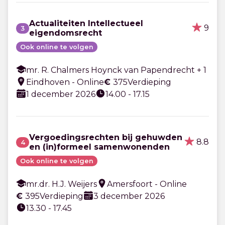
Actualiteiten Intellectueel
9
3
eigendomsrecht
Ook online te volgen
mr. R. Chalmers Hoynck van Papendrecht + 1
Eindhoven - Online
€
375
Verdieping
1 december 2026
14.00 - 17.15
Vergoedingsrechten bij gehuwden
8.8
4
en (in)formeel samenwonenden
Ook online te volgen
mr.dr. H.J. Weijers
Amersfoort - Online
€
395
Verdieping
3 december 2026
13.30 - 17.45