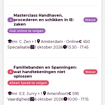
Masterclass Handhaven,
procederen en schikken in IE-
4
Nieuw
zaken
Ook online te volgen
mr. C. Zeri + 1
Amsterdam - Online
€
450
Specialisatie
1 oktober 2026
13.30 - 17.45
Familiebanden en Spanningen:
wat handtekeningen niet
6
Nieuw
oplossen
Alleen fysiek te volgen
mr. E.E. Jurry + 1
Amersfoort
€
595
Vaardigheid
6 oktober 2026
10.00 - 17.15