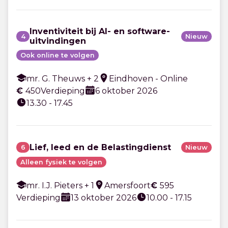
Inventiviteit bij AI- en software-
4
Nieuw
uitvindingen
Ook online te volgen
mr. G. Theuws + 2
Eindhoven - Online
€
450
Verdieping
6 oktober 2026
13.30 - 17.45
Lief, leed en de Belastingdienst
6
Nieuw
Alleen fysiek te volgen
mr. I.J. Pieters + 1
Amersfoort
€
595
Verdieping
13 oktober 2026
10.00 - 17.15