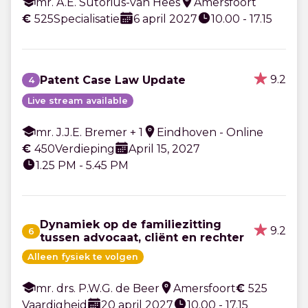
mr. A.E. Sutorius-van Hees
Amersfoort
€
525
Specialisatie
6 april 2027
10.00 - 17.15
9.2
Patent Case Law Update
4
Live stream available
mr. J.J.E. Bremer + 1
Eindhoven - Online
€
450
Verdieping
April 15, 2027
1.25 PM - 5.45 PM
Dynamiek op de familiezitting
9.2
6
tussen advocaat, cliënt en rechter
Alleen fysiek te volgen
mr. drs. P.W.G. de Beer
Amersfoort
€
525
Vaardigheid
20 april 2027
10.00 - 17.15