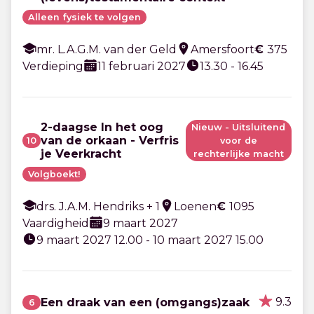
Alleen fysiek te volgen
mr. L.A.G.M. van der Geld
Amersfoort
€
375
Verdieping
11 februari 2027
13.30 - 16.45
2-daagse In het oog
Nieuw - Uitsluitend
van de orkaan - Verfris
10
voor de
je Veerkracht
rechterlijke macht
Volgboekt!
drs. J.A.M. Hendriks + 1
Loenen
€
1095
Vaardigheid
9 maart 2027
9 maart 2027 12.00 - 10 maart 2027 15.00
9.3
Een draak van een (omgangs)zaak
6