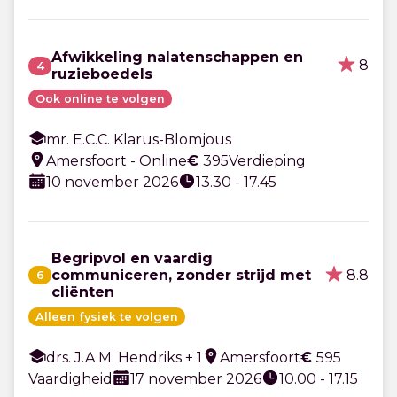
Afwikkeling nalatenschappen en
8
4
ruzieboedels
Ook online te volgen
mr. E.C.C. Klarus-Blomjous
Amersfoort - Online
€
395
Verdieping
10 november 2026
13.30 - 17.45
Begripvol en vaardig
8.8
communiceren, zonder strijd met
6
cliënten
Alleen fysiek te volgen
drs. J.A.M. Hendriks + 1
Amersfoort
€
595
Vaardigheid
17 november 2026
10.00 - 17.15