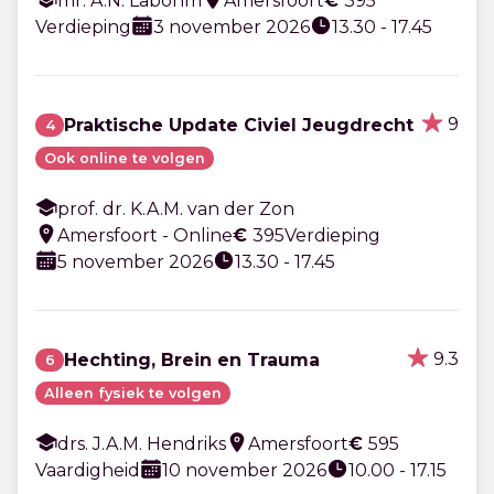
mr. A.N. Labohm
Amersfoort
€
395
Verdieping
3 november 2026
13.30 - 17.45
9
Praktische Update Civiel Jeugdrecht
4
Ook online te volgen
prof. dr. K.A.M. van der Zon
Amersfoort - Online
€
395
Verdieping
5 november 2026
13.30 - 17.45
9.3
Hechting, Brein en Trauma
6
Alleen fysiek te volgen
drs. J.A.M. Hendriks
Amersfoort
€
595
Vaardigheid
10 november 2026
10.00 - 17.15