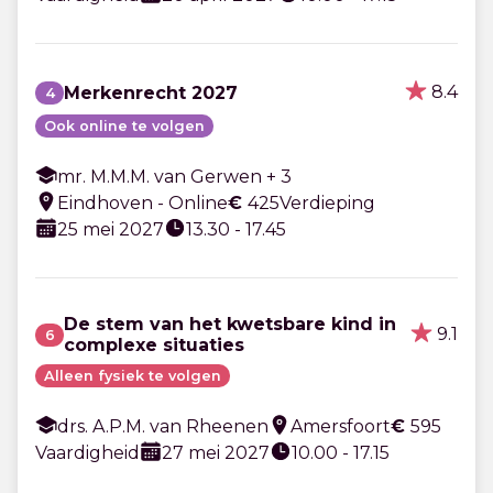
8.4
Merkenrecht 2027
4
Ook online te volgen
mr. M.M.M. van Gerwen + 3
Eindhoven - Online
€
425
Verdieping
25 mei 2027
13.30 - 17.45
De stem van het kwetsbare kind in
9.1
6
complexe situaties
Alleen fysiek te volgen
drs. A.P.M. van Rheenen
Amersfoort
€
595
Vaardigheid
27 mei 2027
10.00 - 17.15