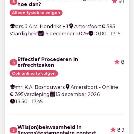
9.1
6
hoe dan?
Alleen fysiek te volgen
drs. J.A.M. Hendriks + 1
Amersfoort
€
595
Vaardigheid
15 december 2026
10.00 - 17.15
Effectief Procederen in
8
4
erfrechtzaken
Ook online te volgen
mr. K.A. Boshouwers
Amersfoort - Online
€
395
Verdieping
15 december 2026
13.30 - 17.45
Wils(on)bekwaamheid in
8.9
3
(levens)testamentaire context